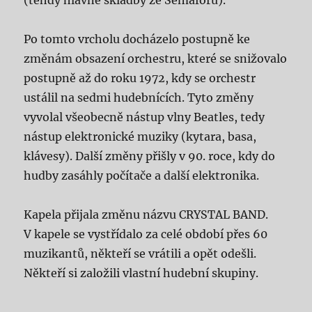
(tehdy hlavně skladby ze Semaforu).
Po tomto vrcholu docházelo postupně ke
změnám obsazení orchestru, které se snižovalo
postupně až do roku 1972, kdy se orchestr
ustálil na sedmi hudebnících. Tyto změny
vyvolal všeobecně nástup vlny Beatles, tedy
nástup elektronické muziky (kytara, basa,
klávesy). Další změny přišly v 90. roce, kdy do
hudby zasáhly počítače a další elektronika.
Kapela přijala změnu názvu CRYSTAL BAND.
V kapele se vystřídalo za celé období přes 60
muzikantů, někteří se vrátili a opět odešli.
Někteří si založili vlastní hudební skupiny.