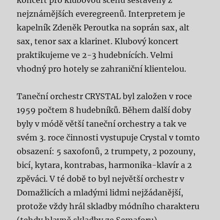
koncert pro klubovou scénu sestavený z
nejznámějších everegreenů. Interpretem je
kapelník Zdeněk Peroutka na soprán sax, alt
sax, tenor sax a klarinet. Klubový koncert
praktikujeme ve 2-3 hudebnících. Velmi
vhodný pro hotely se zahraniční klientelou.
Taneční orchestr CRYSTAL byl založen v roce
1959 počtem 8 hudebníků. Během další doby
byly v módě větší taneční orchestry a tak ve
svém 3. roce činnosti vystupuje Crystal v tomto
obsazení: 5 saxofonů, 2 trumpety, 2 pozouny,
bicí, kytara, kontrabas, harmonika-klavír a 2
zpěváci. V té době to byl největší orchestr v
Domažlicích a mladými lidmi nejžádanější,
protože vždy hrál skladby módního charakteru