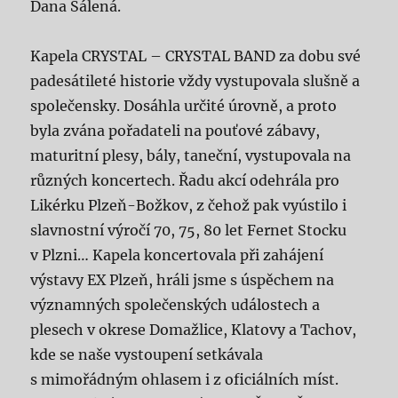
Dana Šálená.
Kapela CRYSTAL – CRYSTAL BAND za dobu své
padesátileté historie vždy vystupovala slušně a
společensky. Dosáhla určité úrovně, a proto
byla zvána pořadateli na pouťové zábavy,
maturitní plesy, bály, taneční, vystupovala na
různých koncertech. Řadu akcí odehrála pro
Likérku Plzeň-Božkov, z čehož pak vyústilo i
slavnostní výročí 70, 75, 80 let Fernet Stocku
v Plzni… Kapela koncertovala při zahájení
výstavy EX Plzeň, hráli jsme s úspěchem na
významných společenských událostech a
plesech v okrese Domažlice, Klatovy a Tachov,
kde se naše vystoupení setkávala
s mimořádným ohlasem i z oficiálních míst.