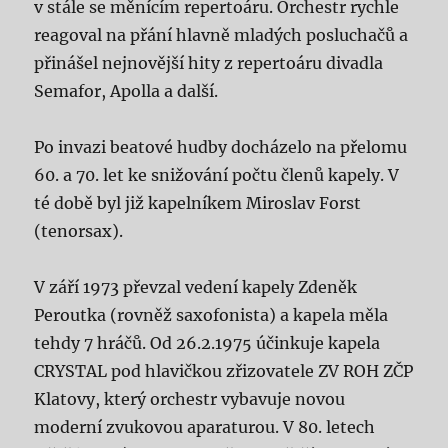
v stále se měnícím repertoáru. Orchestr rychle
reagoval na přání hlavně mladých posluchačů a
přinášel nejnovější hity z repertoáru divadla
Semafor, Apolla a další.
Po invazi beatové hudby docházelo na přelomu
60. a 70. let ke snižování počtu členů kapely. V
té době byl již kapelníkem Miroslav Forst
(tenorsax).
V září 1973 převzal vedení kapely Zdeněk
Peroutka (rovněž saxofonista) a kapela měla
tehdy 7 hráčů. Od 26.2.1975 účinkuje kapela
CRYSTAL pod hlavičkou zřizovatele ZV ROH ZČP
Klatovy, který orchestr vybavuje novou
moderní zvukovou aparaturou. V 80. letech