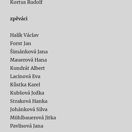
Kortus Rudolf
zpěváci
Halík Václav
Forst Jan
Šimánková Jana
Mauerová Hana
Kundrát Albert
Lacinová Eva
Kůstka Karel
Kubšová Jožka
Straková Hanka
Johánková Silva
Mühlbauerová Jitka
Pavlisová Jana