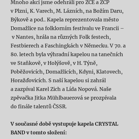
Mnoho akcí jsme odehráli pro ZČE a ZČP
v Plzni, K. Varech, M. Lázních, na Božím Daru,
Býkově a pod.. Kapela reprezentovala město
Domažlice na folklorním festivalu ve Francii –
v Nantes, hrála na různých Folk festech,
Festbierech a Faschingkách v Německu. V 70. a
80. letech byla výhradní kapelou na tanečních
ve Staňkově, v Holýšově, v H. Týně,
Poběžovicích, Domažlicích, Kdyni, Klatovech,
Horažďovicích. S naší kapelou si zahrál
a zazpíval Karel Zich a Lída Nopová. Naše
zpěvačka Jitka Mühlbauerová se prozpívala
do finále talentů ČSSR.
V současné době vystupuje kapela CRYSTAL
BAND v tomto složení: