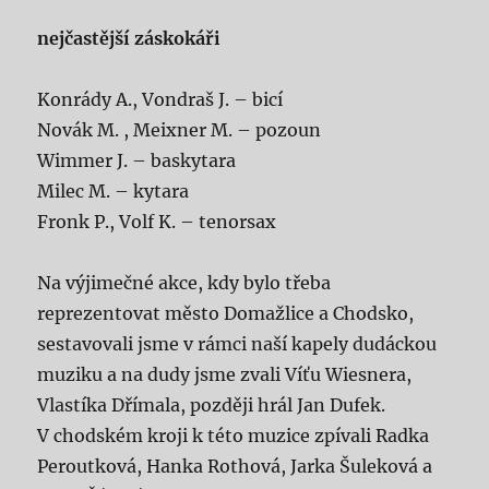
nejčastější záskokáři
Konrády A., Vondraš J. – bicí
Novák M. , Meixner M. – pozoun
Wimmer J. – baskytara
Milec M. – kytara
Fronk P., Volf K. – tenorsax
Na výjimečné akce, kdy bylo třeba
reprezentovat město Domažlice a Chodsko,
sestavovali jsme v rámci naší kapely dudáckou
muziku a na dudy jsme zvali Víťu Wiesnera,
Vlastíka Dřímala, později hrál Jan Dufek.
V chodském kroji k této muzice zpívali Radka
Peroutková, Hanka Rothová, Jarka Šuleková a