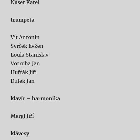
Náser Karel
trumpeta
Vít Antonín
Svrček Evžen
Loula Stanislav
Votruba Jan
Huřťák Jiří
Dufek Jan
klavír – harmonika
Mergl Jiří
klávesy