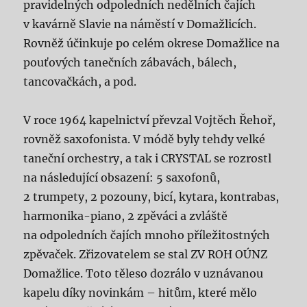
pravidelných odpoledních nedělních čajích
v kavárně Slavie na náměstí v Domažlicích.
Rovněž účinkuje po celém okrese Domažlice na
pouťových tanečních zábavách, bálech,
tancovačkách, a pod.
V roce 1964 kapelnictví převzal Vojtěch Řehoř,
rovněž saxofonista. V módě byly tehdy velké
taneční orchestry, a tak i CRYSTAL se rozrostl
na následující obsazení: 5 saxofonů,
2 trumpety, 2 pozouny, bicí, kytara, kontrabas,
harmonika-piano, 2 zpěváci a zvláště
na odpoledních čajích mnoho příležitostných
zpěvaček. Zřizovatelem se stal ZV ROH OÚNZ
Domažlice. Toto těleso dozrálo v uznávanou
kapelu díky novinkám – hitům, které mělo