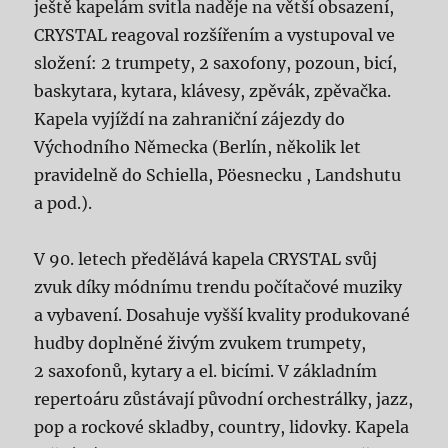
ještě kapelám svitla naděje na větší obsazení,
CRYSTAL reagoval rozšířením a vystupoval ve
složení: 2 trumpety, 2 saxofony, pozoun, bicí,
baskytara, kytara, klávesy, zpěvák, zpěvačka.
Kapela vyjíždí na zahraniční zájezdy do
Východního Německa (Berlín, několik let
pravidelně do Schiella, Pöesnecku , Landshutu
a pod.).
V 90. letech předělává kapela CRYSTAL svůj
zvuk díky módnímu trendu počítačové muziky
a vybavení. Dosahuje vyšší kvality produkované
hudby doplněné živým zvukem trumpety,
2 saxofonů, kytary a el. bicími. V základním
repertoáru zůstávají původní orchestrálky, jazz,
pop a rockové skladby, country, lidovky. Kapela